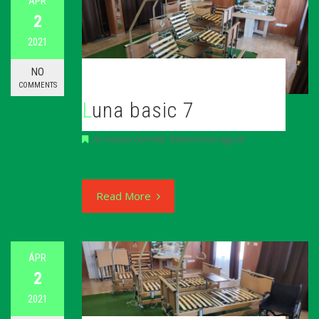
ÁPR
2
2021
NO
COMMENTS
Luna basic 7
Az összes termék
,
Elektromos ágyak
Read More
ÁPR
2
2021