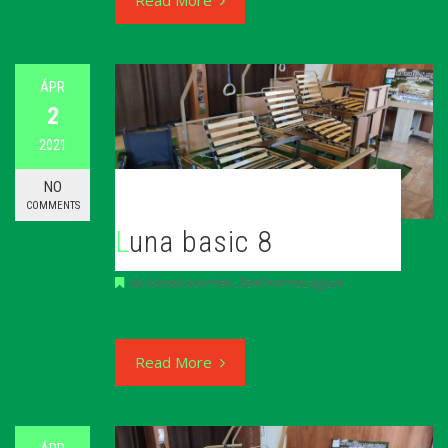
Read More
ÁPR
2
2021
NO
COMMENTS
Luna basic 8
Az összes termék
,
Elektromos ágyak
Read More