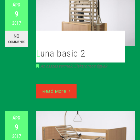
ÁPR
9
2017
NO
COMMENTS
Luna basic 2
Az összes termék
,
Elektromos ágyak
Read More
ÁPR
9
2017