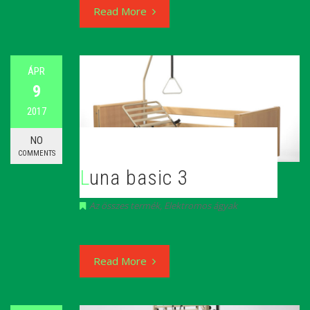
Read More
ÁPR
9
2017
NO
COMMENTS
Luna basic 3
Az összes termék
,
Elektromos ágyak
Read More