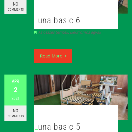
NO
COMMENTS
Luna basic 6
Az összes termék
,
Elektromos ágyak
Read More
ÁPR
2
2021
NO
COMMENTS
Luna basic 5