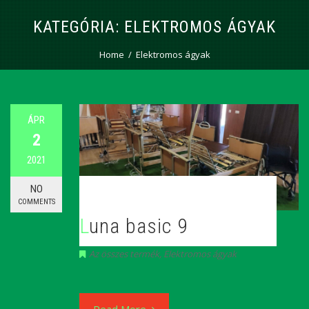
KATEGÓRIA:
ELEKTROMOS ÁGYAK
Home
Elektromos ágyak
ÁPR
2
2021
NO
COMMENTS
Luna basic 9
Az összes termék
,
Elektromos ágyak