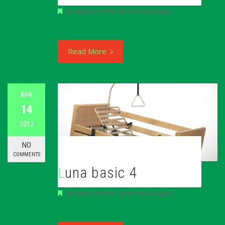
Az összes termék
,
Elektromos ágyak
Read More
ÁPR
14
2017
NO
COMMENTS
Luna basic 4
Az összes termék
,
Elektromos ágyak