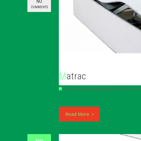
NO
COMMENTS
Matrac
Ágy tartozékok, kiegészítők
,
Az összes te
Read More