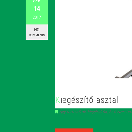
ÁPR
14
2017
NO
COMMENTS
Kiegészítő asztal
Ágy tartozékok, kiegészítők
,
Az összes te