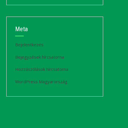
Meta
Bejelentkezés
Bejegyzések hírcsatorna
Hozzászólások hírcsatorna
WordPress Magyarország