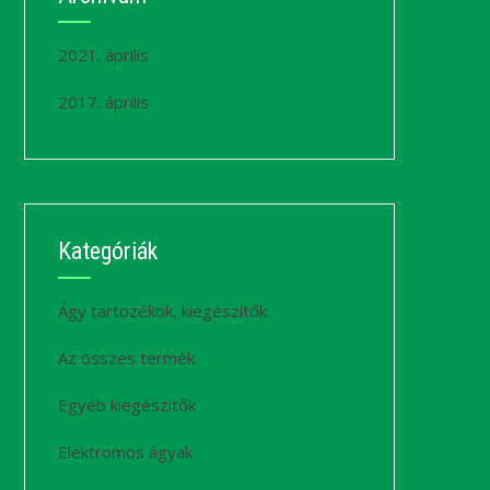
2021. április
2017. április
Kategóriák
Ágy tartozékok, kiegészítők
Az összes termék
Egyéb kiegészítők
Elektromos ágyak