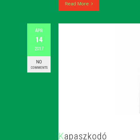
Read More
ÁPR
14
2017
NO
COMMENTS
Kapaszkodó