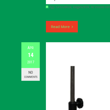
Ágy tartozékok, kiegészítők
,
Az összes te
Read More
ÁPR
14
2017
NO
COMMENTS