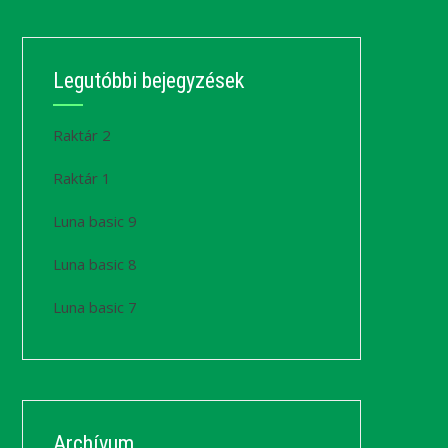
Legutóbbi bejegyzések
Raktár 2
Raktár 1
Luna basic 9
Luna basic 8
Luna basic 7
Archívum