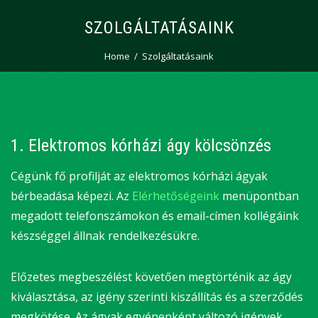
SZOLGÁLTATÁSAINK
Home
Szolgáltatásaink
1. Elektromos kórházi ágy kölcsönzés
Cégünk fő profilját az elektromos kórházi ágyak
bérbeadása képezi. Az
Elérhetőségeink
menüpontban
megadott telefonszámokon és email-címen kollégáink
készséggel állnak rendelkezésükre.
Előzetes megbeszélést követően megtörténik az ágy
kiválasztása, az igény szerinti kiszállítás és a szerződés
megkötése. Az ágyak egyénenként változó igények