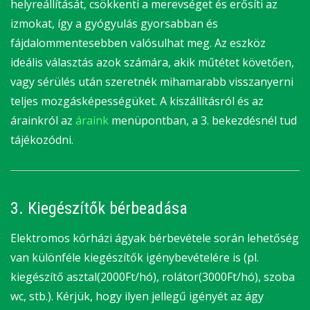
helyreállítását, csökkenti a merevséget és erősíti az
izmokat, így a gyógyulás gyorsabban és
fájdalommentesebben valósulhat meg. Az eszköz
ideális választás azok számára, akik műtétet követően,
vagy sérülés után szeretnék mihamarabb visszanyerni
teljes mozgásképességüket. A kiszállításról és az
árainkról az
áraink
menüpontban, a 3. bekezdésnél tud
tájékozódni.
3. Kiegészítők bérbeadása
Elektromos kórházi ágyak bérbevétele során lehetőség
van különféle kiegészítők igénybevételére is (pl.
kiegészítő asztal(2000Ft/hó), rolátor(3000Ft/hó), szoba
wc, stb.). Kérjük, hogy ilyen jellegű igényét az ágy