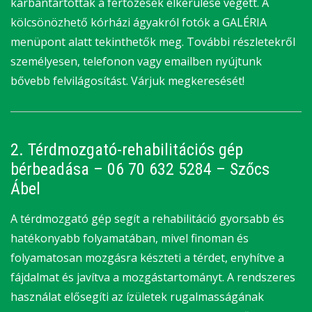
karbantartottak a fertőzések elkerülése végett. A
kölcsönözhető kórházi ágyakról fotók a GALÉRIA
menüpont alatt tekinthetők meg. További részletekről
személyesen, telefonon vagy emailben nyújtunk
bővebb felvilágosítást. Várjuk megkeresését!
2. Térdmozgató-rehabilitációs gép
bérbeadása – 06 70 632 5284 – Szőcs
Ábel
A térdmozgató gép segít a rehabilitáció gyorsabb és
hatékonyabb folyamatában, mivel finoman és
folyamatosan mozgásra készteti a térdet, enyhítve a
fájdalmat és javítva a mozgástartományt. A rendszeres
használat elősegíti az ízületek rugalmasságának