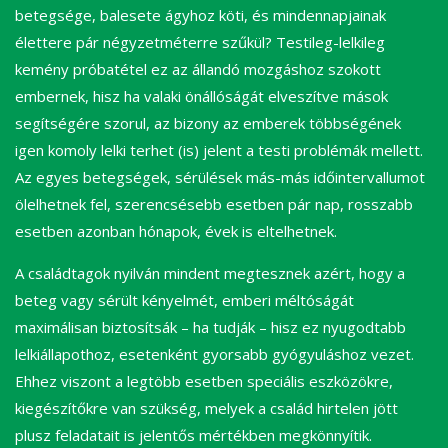
betegsége, balesete ágyhoz köti, és mindennapjainak
élettere pár négyzetméterre szűkül? Testileg-lelkileg
kemény próbatétel ez az állandó mozgáshoz szokott
embernek, hisz ha valaki önállóságát elveszítve mások
segítségére szorul, az bizony az emberek többségének
igen komoly lelki terhet (is) jelent a testi problémák mellett.
Az egyes betegségek, sérülések más-más időintervallumot
ölelhetnek fel, szerencsésebb esetben pár nap, rosszabb
esetben azonban hónapok, évek is eltelhetnek.
A családtagok nyilván mindent megtesznek azért, hogy a
beteg vagy sérült kényelmét, emberi méltóságát
maximálisan biztosítsák – ha tudják – hisz ez nyugodtabb
lelkiállapothoz, esetenként gyorsabb gyógyuláshoz vezet.
Ehhez viszont a legtöbb esetben speciális eszközökre,
kiegészítőkre van szükség, melyek a család hirtelen jött
plusz feladatait is jelentős mértékben megkönnyítik.