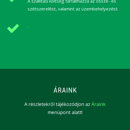
A szállítási költség tartalmazza az össze- és
szétszerelést, valamint az üzembehelyezést.
.
ÁRAINK
A részletekről tájékozódjon az
Áraink
menüpont alatt!