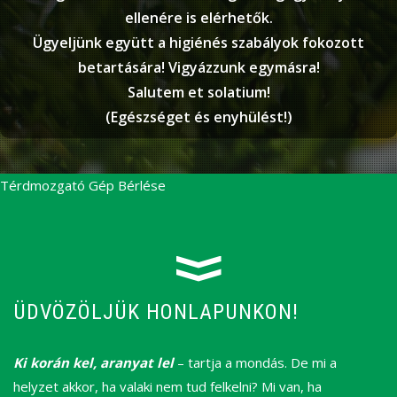
ellenére is elérhetők.
Ügyeljünk együtt a higiénés szabályok fokozott
betartására! Vigyázzunk egymásra!
Salutem et solatium!
(Egészséget és enyhülést!)
Térdmozgató Gép Bérlése
ÜDVÖZÖLJÜK HONLAPUNKON!
Ki korán kel, aranyat lel
– tartja a mondás. De mi a
helyzet akkor, ha valaki nem tud felkelni? Mi van, ha