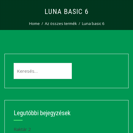
LUNA BASIC 6
Home
Az összes termék
Luna basic 6
Keresés:
Legutóbbi bejegyzések
Raktár 2