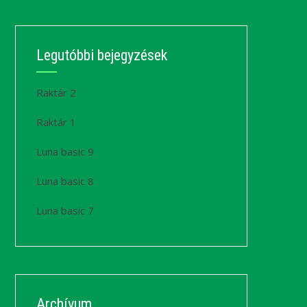
Legutóbbi bejegyzések
Raktár 2
Raktár 1
Luna basic 9
Luna basic 8
Luna basic 7
Archívum