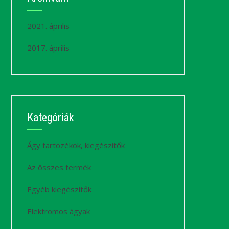
2021. április
2017. április
Kategóriák
Ágy tartozékok, kiegészítők
Az összes termék
Egyéb kiegészítők
Elektromos ágyak