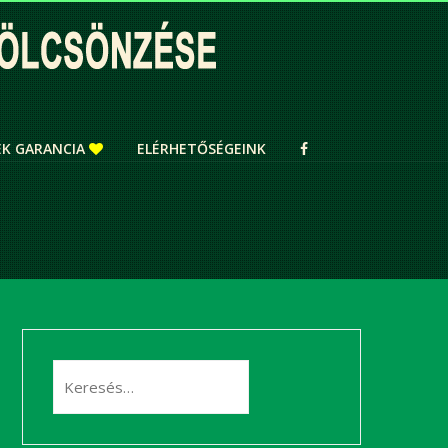
ÉK GARANCIA
ELÉRHETŐSÉGEINK
Keresés: