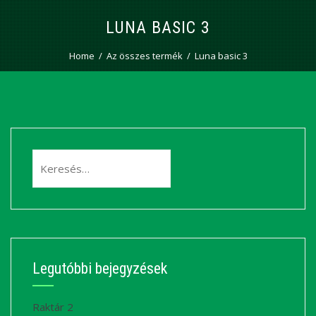
LUNA BASIC 3
Home
Az összes termék
Luna basic 3
Keresés:
Legutóbbi bejegyzések
Raktár 2